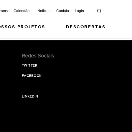
grams
Calendário
Notícias
Contato
Login
OSSOS PROJETOS
DESCOBERTAS
Redes Sociais
TWITTER
FACEBOOK
LINKEDIN