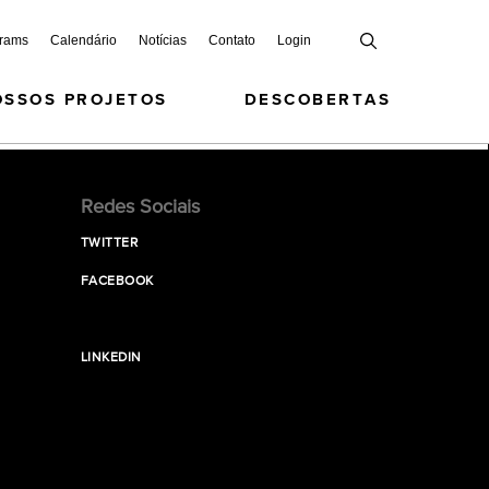
grams
Calendário
Notícias
Contato
Login
OSSOS PROJETOS
DESCOBERTAS
Redes Sociais
TWITTER
FACEBOOK
LINKEDIN