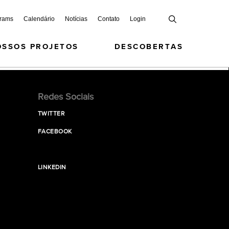
grams
Calendário
Notícias
Contato
Login
OSSOS PROJETOS
DESCOBERTAS
Redes Sociais
TWITTER
FACEBOOK
LINKEDIN