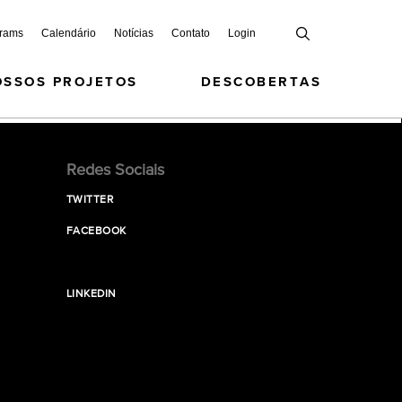
grams
Calendário
Notícias
Contato
Login
OSSOS PROJETOS
DESCOBERTAS
Redes Sociais
TWITTER
FACEBOOK
LINKEDIN