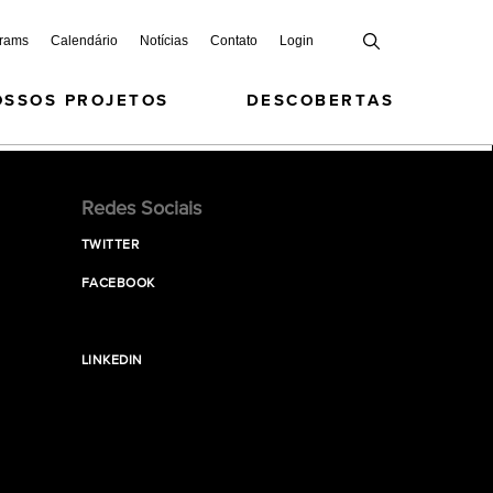
grams
Calendário
Notícias
Contato
Login
OSSOS PROJETOS
DESCOBERTAS
Redes Sociais
TWITTER
FACEBOOK
LINKEDIN