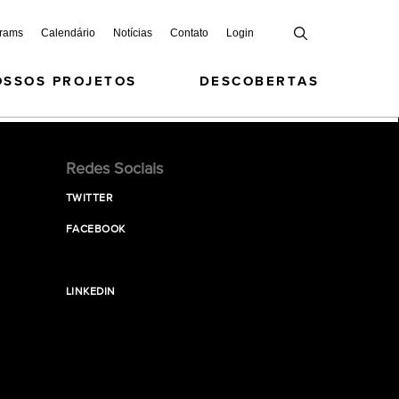
grams
Calendário
Notícias
Contato
Login
OSSOS PROJETOS
DESCOBERTAS
Redes Sociais
TWITTER
FACEBOOK
LINKEDIN