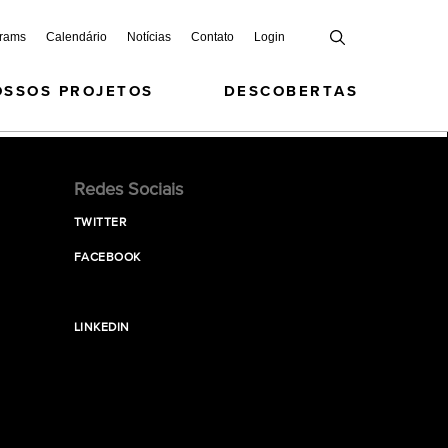
grams
Calendário
Notícias
Contato
Login
OSSOS PROJETOS
DESCOBERTAS
Redes Sociais
TWITTER
FACEBOOK
LINKEDIN