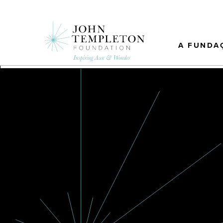
Skip
to
main
content
A FUNDA