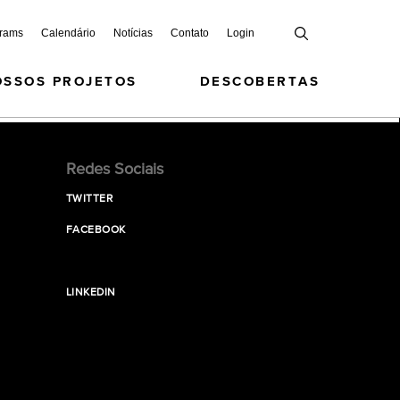
grams
Calendário
Notícias
Contato
Login
OSSOS PROJETOS
DESCOBERTAS
Redes Sociais
TWITTER
FACEBOOK
LINKEDIN