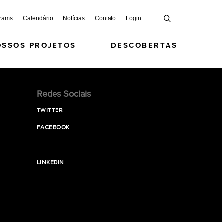
grams
Calendário
Notícias
Contato
Login
OSSOS PROJETOS
DESCOBERTAS
Redes Sociais
TWITTER
FACEBOOK
LINKEDIN