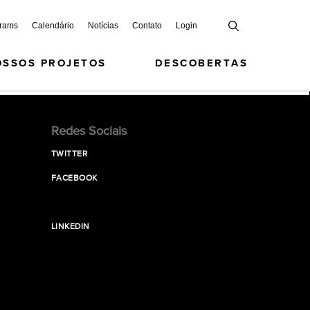
grams
Calendário
Notícias
Contato
Login
OSSOS PROJETOS
DESCOBERTAS
Redes Sociais
TWITTER
FACEBOOK
LINKEDIN