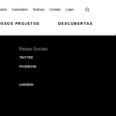
grams
Calendário
Notícias
Contato
Login
OSSOS PROJETOS
DESCOBERTAS
Redes Sociais
TWITTER
FACEBOOK
LINKEDIN