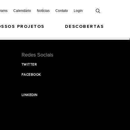
grams
Calendário
Notícias
Contato
Login
OSSOS PROJETOS
DESCOBERTAS
Redes Sociais
TWITTER
FACEBOOK
LINKEDIN