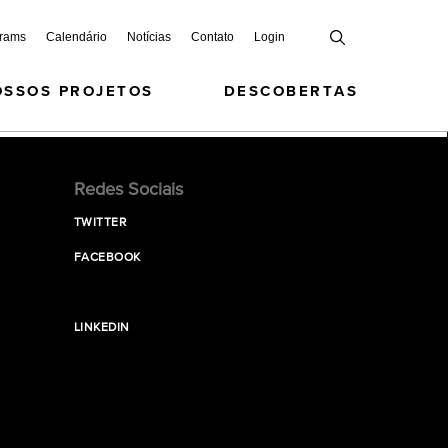
grams
Calendário
Notícias
Contato
Login
OSSOS PROJETOS
DESCOBERTAS
Redes Sociais
TWITTER
FACEBOOK
LINKEDIN