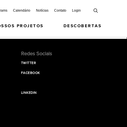
grams
Calendário
Notícias
Contato
Login
OSSOS PROJETOS
DESCOBERTAS
Redes Sociais
TWITTER
FACEBOOK
LINKEDIN