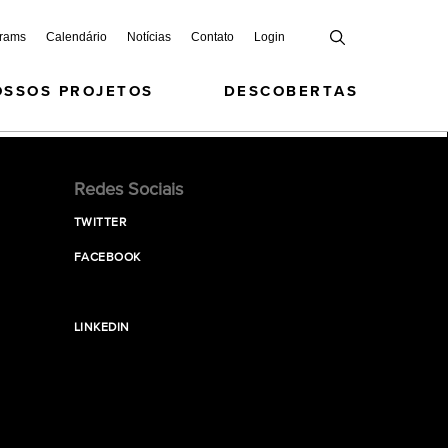
grams
Calendário
Notícias
Contato
Login
OSSOS PROJETOS
DESCOBERTAS
Redes Sociais
TWITTER
FACEBOOK
LINKEDIN