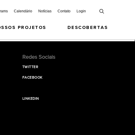
grams
Calendário
Notícias
Contato
Login
OSSOS PROJETOS
DESCOBERTAS
Redes Sociais
TWITTER
FACEBOOK
LINKEDIN