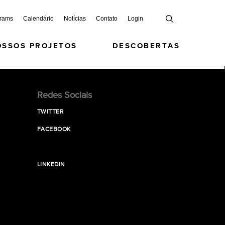
grams
Calendário
Notícias
Contato
Login
OSSOS PROJETOS
DESCOBERTAS
Redes Sociais
TWITTER
FACEBOOK
LINKEDIN