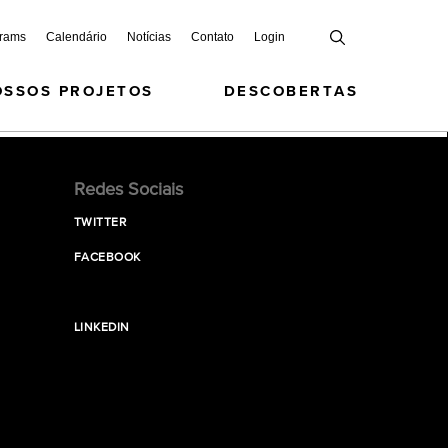
grams
Calendário
Notícias
Contato
Login
OSSOS PROJETOS
DESCOBERTAS
Redes Sociais
TWITTER
FACEBOOK
LINKEDIN