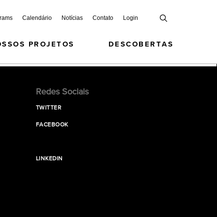
grams
Calendário
Notícias
Contato
Login
OSSOS PROJETOS
DESCOBERTAS
Redes Sociais
TWITTER
FACEBOOK
LINKEDIN