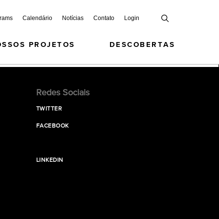
grams
Calendário
Notícias
Contato
Login
OSSOS PROJETOS
DESCOBERTAS
Redes Sociais
TWITTER
FACEBOOK
LINKEDIN