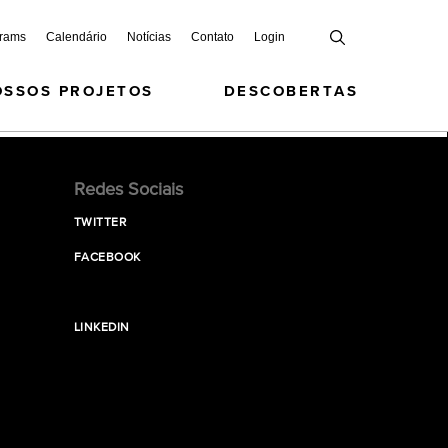
grams
Calendário
Notícias
Contato
Login
OSSOS PROJETOS
DESCOBERTAS
Redes Sociais
TWITTER
FACEBOOK
LINKEDIN