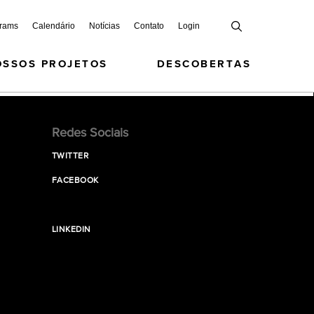
grams
Calendário
Notícias
Contato
Login
OSSOS PROJETOS
DESCOBERTAS
Redes Sociais
TWITTER
FACEBOOK
LINKEDIN