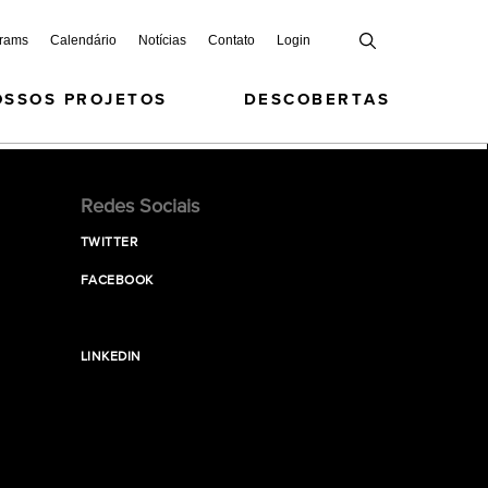
grams
Calendário
Notícias
Contato
Login
OSSOS PROJETOS
DESCOBERTAS
Redes Sociais
TWITTER
FACEBOOK
LINKEDIN