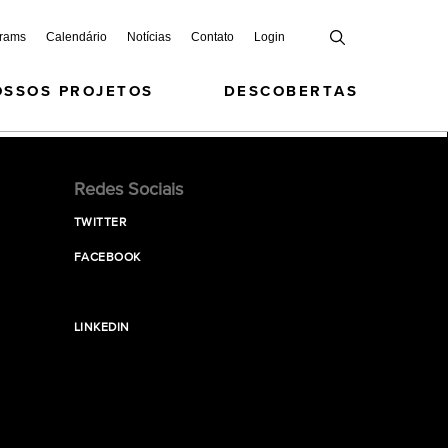
grams
Calendário
Notícias
Contato
Login
OSSOS PROJETOS
DESCOBERTAS
Redes Sociais
TWITTER
FACEBOOK
LINKEDIN