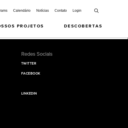
grams
Calendário
Notícias
Contato
Login
OSSOS PROJETOS
DESCOBERTAS
Redes Sociais
TWITTER
FACEBOOK
LINKEDIN