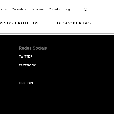
grams
Calendário
Notícias
Contato
Login
OSSOS PROJETOS
DESCOBERTAS
Redes Sociais
TWITTER
FACEBOOK
LINKEDIN