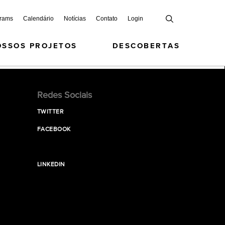
grams
Calendário
Notícias
Contato
Login
OSSOS PROJETOS
DESCOBERTAS
Redes Sociais
TWITTER
FACEBOOK
LINKEDIN