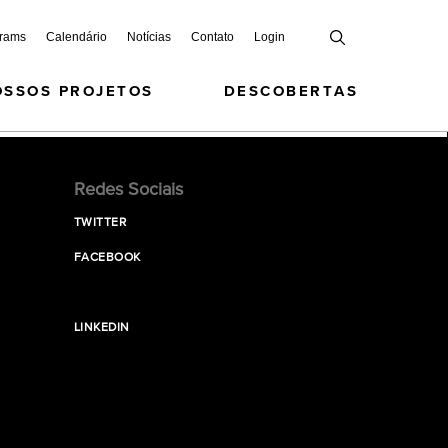
grams
Calendário
Notícias
Contato
Login
OSSOS PROJETOS
DESCOBERTAS
Redes Sociais
TWITTER
FACEBOOK
LINKEDIN