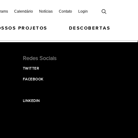
grams
Calendário
Notícias
Contato
Login
OSSOS PROJETOS
DESCOBERTAS
Redes Sociais
TWITTER
FACEBOOK
LINKEDIN