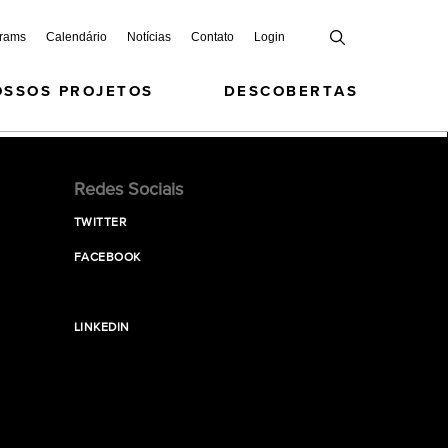
grams
Calendário
Notícias
Contato
Login
OSSOS PROJETOS
DESCOBERTAS
Redes Sociais
TWITTER
FACEBOOK
LINKEDIN