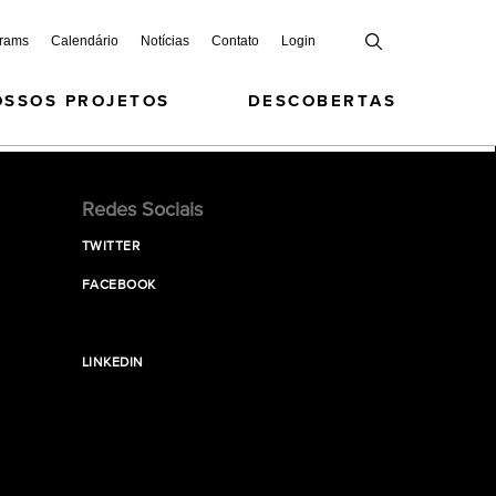
grams
Calendário
Notícias
Contato
Login
OSSOS PROJETOS
DESCOBERTAS
Redes Sociais
TWITTER
FACEBOOK
LINKEDIN