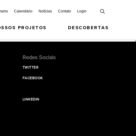
grams
Calendário
Notícias
Contato
Login
OSSOS PROJETOS
DESCOBERTAS
Redes Sociais
TWITTER
FACEBOOK
LINKEDIN