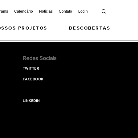
grams
Calendário
Notícias
Contato
Login
OSSOS PROJETOS
DESCOBERTAS
Redes Sociais
TWITTER
FACEBOOK
LINKEDIN