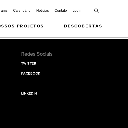
grams
Calendário
Notícias
Contato
Login
OSSOS PROJETOS
DESCOBERTAS
Redes Sociais
TWITTER
FACEBOOK
LINKEDIN