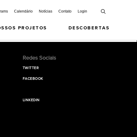
grams
Calendário
Notícias
Contato
Login
OSSOS PROJETOS
DESCOBERTAS
Redes Sociais
TWITTER
FACEBOOK
LINKEDIN