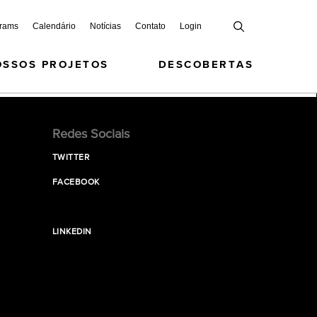
grams
Calendário
Notícias
Contato
Login
OSSOS PROJETOS
DESCOBERTAS
Redes Sociais
TWITTER
FACEBOOK
LINKEDIN