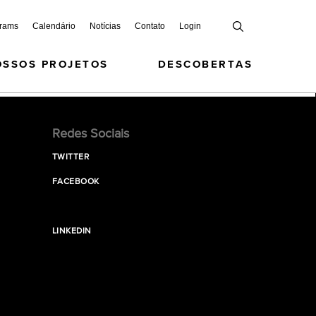
grams
Calendário
Notícias
Contato
Login
OSSOS PROJETOS
DESCOBERTAS
Redes Sociais
TWITTER
FACEBOOK
LINKEDIN