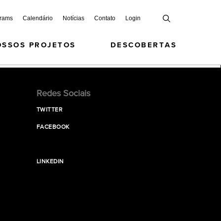
grams
Calendário
Notícias
Contato
Login
OSSOS PROJETOS
DESCOBERTAS
Redes Sociais
TWITTER
FACEBOOK
LINKEDIN