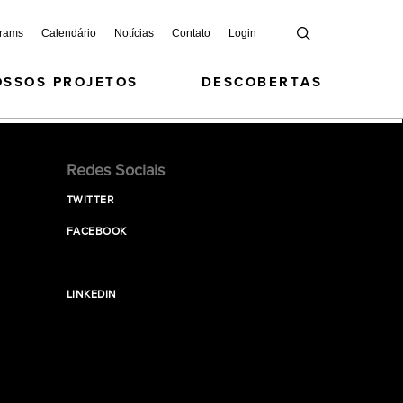
grams
Calendário
Notícias
Contato
Login
OSSOS PROJETOS
DESCOBERTAS
Redes Sociais
TWITTER
FACEBOOK
LINKEDIN