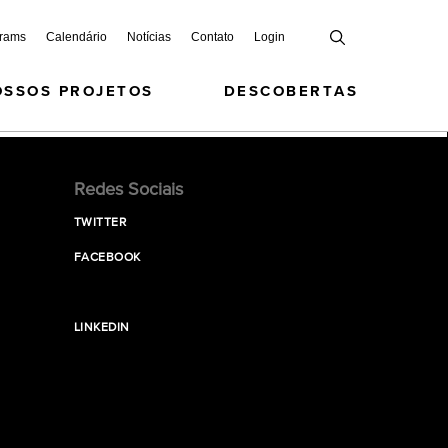
grams
Calendário
Notícias
Contato
Login
OSSOS PROJETOS
DESCOBERTAS
Redes Sociais
TWITTER
FACEBOOK
LINKEDIN