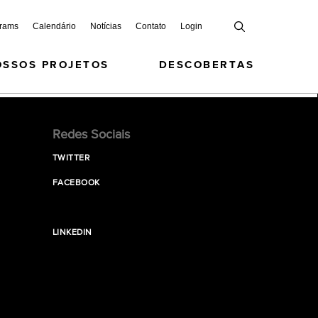
grams
Calendário
Notícias
Contato
Login
OSSOS PROJETOS
DESCOBERTAS
Redes Sociais
TWITTER
FACEBOOK
LINKEDIN