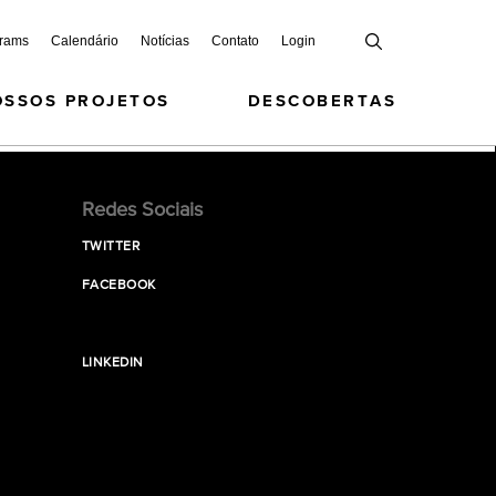
grams
Calendário
Notícias
Contato
Login
OSSOS PROJETOS
DESCOBERTAS
Redes Sociais
TWITTER
FACEBOOK
LINKEDIN