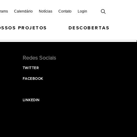
grams
Calendário
Notícias
Contato
Login
OSSOS PROJETOS
DESCOBERTAS
Redes Sociais
TWITTER
FACEBOOK
LINKEDIN