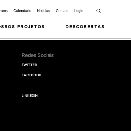
grams
Calendário
Notícias
Contato
Login
OSSOS PROJETOS
DESCOBERTAS
Redes Sociais
TWITTER
FACEBOOK
LINKEDIN