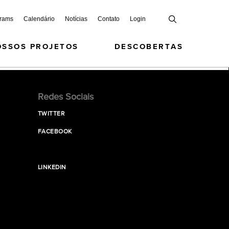
grams
Calendário
Notícias
Contato
Login
OSSOS PROJETOS
DESCOBERTAS
Redes Sociais
TWITTER
FACEBOOK
LINKEDIN