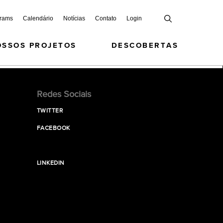
grams
Calendário
Notícias
Contato
Login
OSSOS PROJETOS
DESCOBERTAS
Redes Sociais
TWITTER
FACEBOOK
LINKEDIN