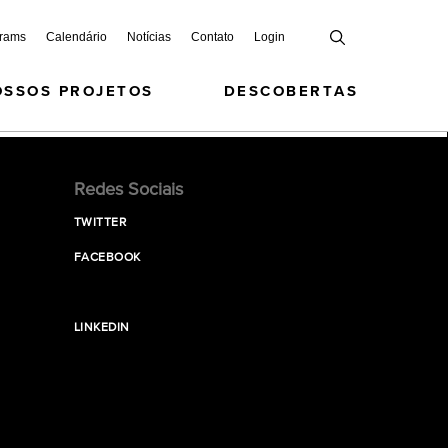
grams
Calendário
Notícias
Contato
Login
OSSOS PROJETOS
DESCOBERTAS
Redes Sociais
TWITTER
FACEBOOK
LINKEDIN