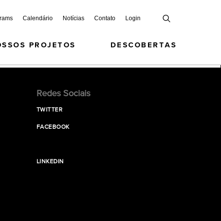
grams
Calendário
Notícias
Contato
Login
OSSOS PROJETOS
DESCOBERTAS
Redes Sociais
TWITTER
FACEBOOK
LINKEDIN