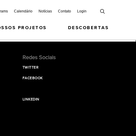
grams
Calendário
Notícias
Contato
Login
OSSOS PROJETOS
DESCOBERTAS
Redes Sociais
TWITTER
FACEBOOK
LINKEDIN